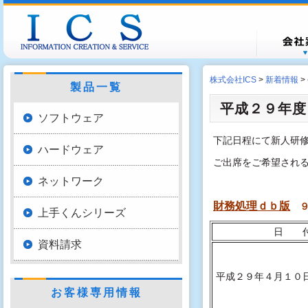
会社概
会社沿
営業所
株式会社ICS
>
新着情報
>
製品一覧
平成２９年度
ソフトウェア
下記日程にて新人研
ハードウェア
ご出席をご希望され
ネットワーク
財務処理ｄｂ版
上手くんシリーズ
日 
資料請求
平成２９年４月１０
お客様専用情報