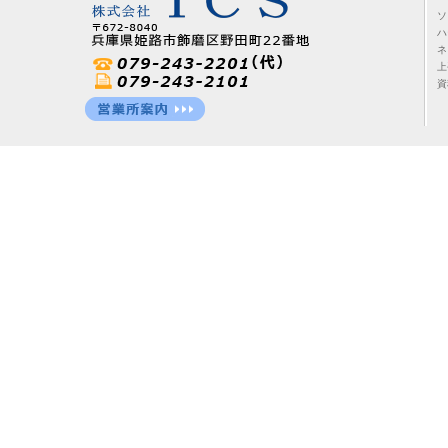
ソ
ハ
ネ
上
資