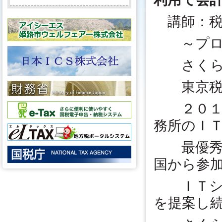
講師：税
～プロ
さくら中
東京税理
２０１０
務所のＩ
最優秀賞
国から参
ＩＴシス
を提案し