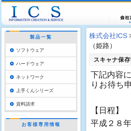
会社概
会社沿
営業所
株式会社ICS
製品一覧
（姫路）
ソフトウェア
スキャナ保存
ハードウェア
下記内容
ネットワーク
りお待ち
上手くんシリーズ
資料請求
【日程】
平成２８
お客様専用情報