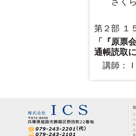
さくら中
第２部 １
「『原票
通帳読取
講師：Ｉ
ソ
ハ
ネ
上
資